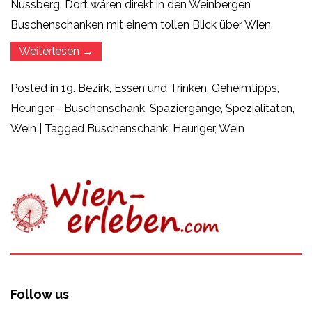
Nussberg. Dort wären direkt in den Weinbergen
Buschenschanken mit einem tollen Blick über Wien.
„Beim
Weiterlesen
→
Heurigen
in
der
Posted in
19. Bezirk
,
Essen und Trinken
,
Geheimtipps
,
Buschenschank
am
Heuriger - Buschenschank
,
Spaziergänge
,
Spezialitäten
,
Nussberg“
Wein
|
Tagged
Buschenschank
,
Heuriger
,
Wein
Follow us