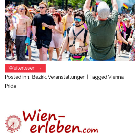
„Vienna
Weiterlesen
→
Pride
Posted in
1. Bezirk
,
Veranstaltungen
|
Tagged
Vienna
und
die
Pride
Regenbogenparade“