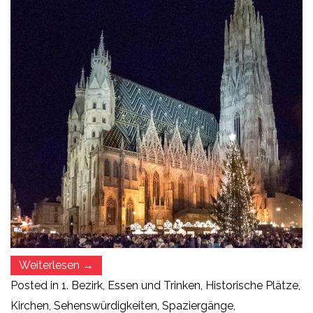
„Weihnachtsmärkte
Weiterlesen
→
in
Posted in
1. Bezirk
,
Essen und Trinken
,
Historische Plätze
,
Wien
Teil
Kirchen
,
Sehenswürdigkeiten
,
Spaziergänge
,
I“